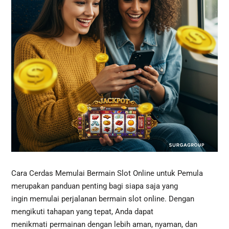
Cara Cerdas Memulai Bermain Slot Online untuk Pemula
merupakan panduan penting bagi siapa saja yang
ingin memulai perjalanan bermain slot online. Dengan
mengikuti tahapan yang tepat, Anda dapat
menikmati permainan dengan lebih aman, nyaman, dan