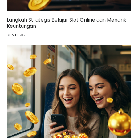
Langkah Strategis Belajar Slot Online dan Menarik
Keuntungan
31 MEI 2025