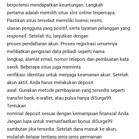
berpotensi mendapatkan keuntungan. Langkah
pertama adalah memilih situs slot online terpercaya.
Pastikan situs tersebut memiliki lisensi resmi,
ulasan pengguna yang positif, serta layanan pelanggan yang
responsif. Setelah itu, lanjutkan dengan
proses pendaftaran akun. Proses registrasi umumnya
melibatkan pengisian data pribadi seperti nama
lengkap, alamat email, nomor telepon, dan pembuatan kata
sandi. Beberapa situs juga meminta
verifikasi identitas untuk menjaga keamanan akun. Setelah
akun aktif, Anda harus melakukan deposit
awal. Gunakan metode pembayaran yang tersedia seperti
transfer bank, e-wallet, atau pulsa hanya di
Surga99
.
Tentukan
nominal deposit sesuai dengan kemampuan finansial Anda.
Jangan lupa untuk memanfaatkan bonus di
Surga99
sambutan jika tersedia. Setelah dana masuk ke akun,
mulailah belajar tentang jenis-jenis permainan