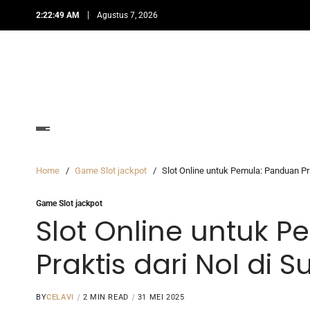
2:22:50 AM
Agustus 7, 2026
Home
Game Slot jackpot
Slot Online untuk Pemula: Panduan Pra
Game Slot jackpot
Slot Online untuk 
Praktis dari Nol di 
BY
CELAVI
2 MIN READ
31 MEI 2025