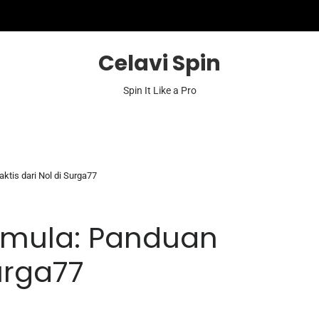
Celavi Spin
Spin It Like a Pro
ktis dari Nol di Surga77
Pemula: Panduan
Surga77