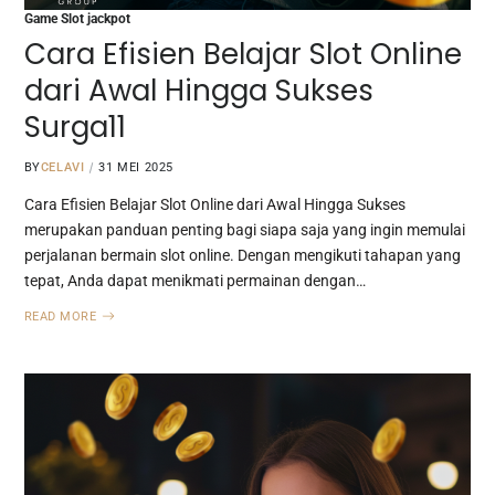
Game Slot jackpot
Cara Efisien Belajar Slot Online
dari Awal Hingga Sukses
Surga11
BY
CELAVI
31 MEI 2025
Cara Efisien Belajar Slot Online dari Awal Hingga Sukses
merupakan panduan penting bagi siapa saja yang ingin memulai
perjalanan bermain slot online. Dengan mengikuti tahapan yang
tepat, Anda dapat menikmati permainan dengan…
READ MORE