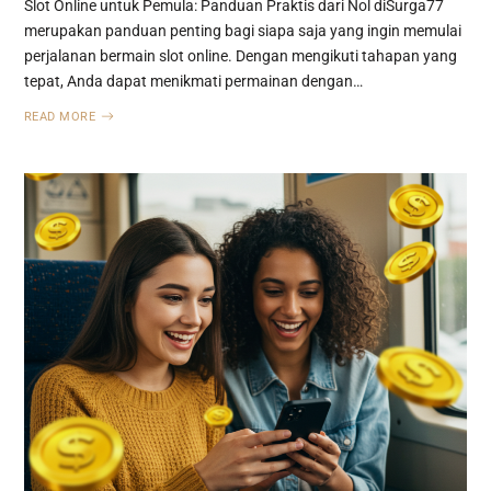
Slot Online untuk Pemula: Panduan Praktis dari Nol diSurga77
merupakan panduan penting bagi siapa saja yang ingin memulai
perjalanan bermain slot online. Dengan mengikuti tahapan yang
tepat, Anda dapat menikmati permainan dengan…
READ MORE