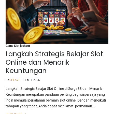
Game Slot jackpot
Langkah Strategis Belajar Slot
Online dan Menarik
Keuntungan
BY
CELAVI
31 MEI 2025
Langkah Strategis Belajar Slot Online di Surga88 dan Menarik
Keuntungan merupakan panduan penting bagi siapa saja yang
ingin memulai perjalanan bermain slot online. Dengan mengikuti
tahapan yang tepat, Anda dapat menikmati permainan…