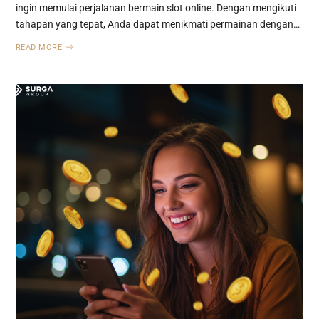
ingin memulai perjalanan bermain slot online. Dengan mengikuti
tahapan yang tepat, Anda dapat menikmati permainan dengan…
READ MORE