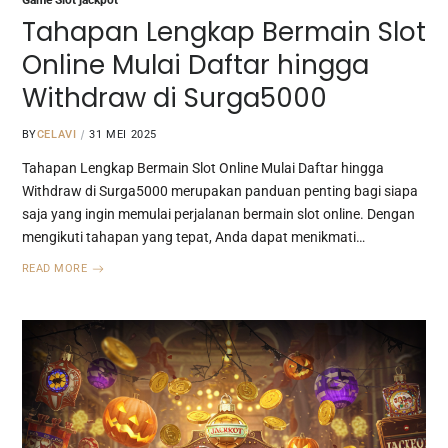
Tahapan Lengkap Bermain Slot
Online Mulai Daftar hingga
Withdraw di Surga5000
BY
CELAVI
31 MEI 2025
Tahapan Lengkap Bermain Slot Online Mulai Daftar hingga
Withdraw di Surga5000 merupakan panduan penting bagi siapa
saja yang ingin memulai perjalanan bermain slot online. Dengan
mengikuti tahapan yang tepat, Anda dapat menikmati…
READ MORE