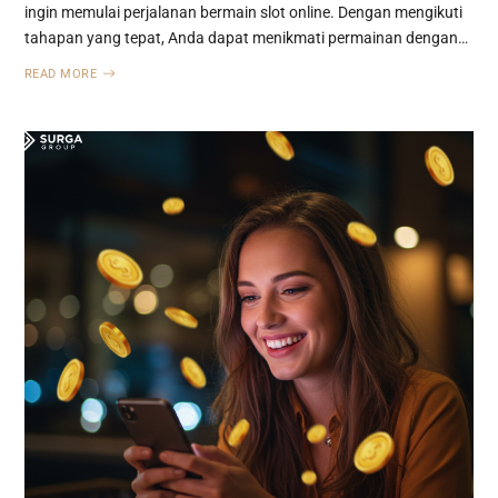
ingin memulai perjalanan bermain slot online. Dengan mengikuti
tahapan yang tepat, Anda dapat menikmati permainan dengan…
READ MORE