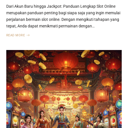
Dari Akun Baru hingga Jackpot: Panduan Lengkap Slot Online
merupakan panduan penting bagi siapa saja yang ingin memulai
perjalanan bermain slot online. Dengan mengikuti tahapan yang
tepat, Anda dapat menikmati permainan dengan…
READ MORE